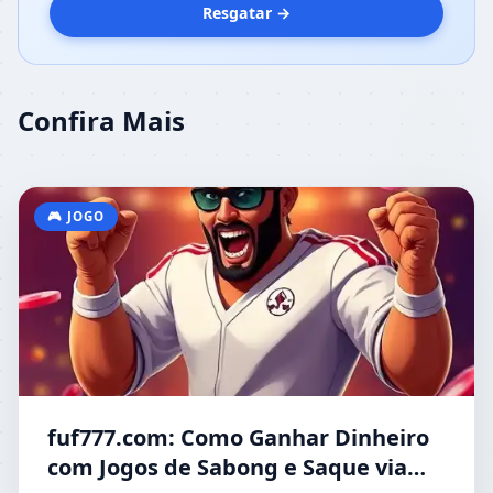
Resgatar →
Confira Mais
🎮 JOGO
fuf777.com: Como Ganhar Dinheiro
com Jogos de Sabong e Saque via