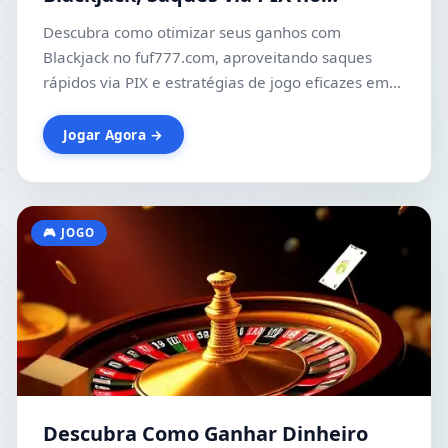
fuf777.com em 2026
Descubra como otimizar seus ganhos com
Blackjack no fuf777.com, aproveitando saques
rápidos via PIX e estratégias de jogo eficazes em
2026.
Jogar Agora →
🎮 JOGO
Descubra Como Ganhar Dinheiro