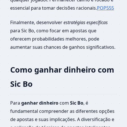
essencial para tomar decisões racionais.
POP555
Finalmente, desenvolver
estratégias específicas
para Sic Bo, como focar em apostas que
oferecem probabilidades melhores, pode
aumentar suas chances de ganhos significativos.
Como ganhar dinheiro com
Sic Bo
Para
ganhar dinheiro
com
Sic Bo
, é
fundamental compreender as diferentes opções
de apostas e suas implicações. A diversificação e