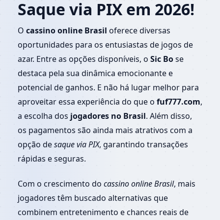
Saque via PIX em 2026!
O
cassino online Brasil
oferece diversas
oportunidades para os entusiastas de jogos de
azar. Entre as opções disponíveis, o
Sic Bo
se
destaca pela sua dinâmica emocionante e
potencial de ganhos. E não há lugar melhor para
aproveitar essa experiência do que o
fuf777.com
,
a escolha dos
jogadores no Brasil
. Além disso,
os pagamentos são ainda mais atrativos com a
opção de
saque via PIX
, garantindo transações
rápidas e seguras.
Com o crescimento do
cassino online Brasil
, mais
jogadores têm buscado alternativas que
combinem entretenimento e chances reais de