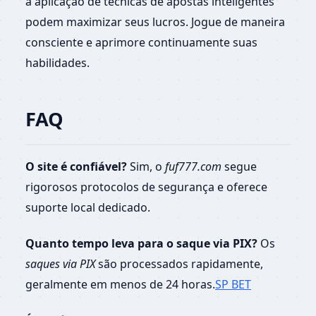
a aplicação de técnicas de apostas inteligentes
podem maximizar seus lucros. Jogue de maneira
consciente e aprimore continuamente suas
habilidades.
FAQ
O site é confiável?
Sim, o
fuf777.com
segue
rigorosos protocolos de segurança e oferece
suporte local dedicado.
Quanto tempo leva para o saque via PIX?
Os
saques via PIX
são processados rapidamente,
geralmente em menos de 24 horas.
SP BET