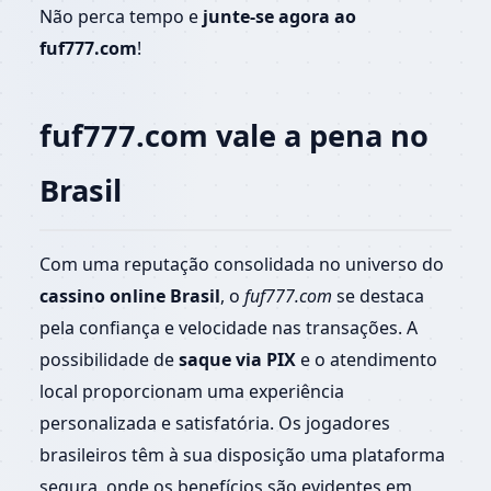
Não perca tempo e
junte-se agora ao
fuf777.com
!
fuf777.com vale a pena no
Brasil
Com uma reputação consolidada no universo do
cassino online Brasil
, o
fuf777.com
se destaca
pela confiança e velocidade nas transações. A
possibilidade de
saque via PIX
e o atendimento
local proporcionam uma experiência
personalizada e satisfatória. Os jogadores
brasileiros têm à sua disposição uma plataforma
segura, onde os benefícios são evidentes em