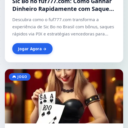
Sic Bo no fuf777.com: Como Ganhar
Dinheiro Rapidamente com Saque
via PIX em 2026!
Descubra como o fuf777.com transforma a
experiência de Sic Bo no Brasil com bônus, saques
rápidos via PIX e estratégias vencedoras para
2026.
Jogar Agora →
🎮 JOGO