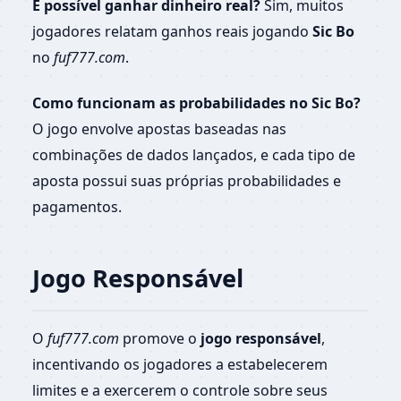
É possível ganhar dinheiro real?
Sim, muitos
jogadores relatam ganhos reais jogando
Sic Bo
no
fuf777.com
.
Como funcionam as probabilidades no Sic Bo?
O jogo envolve apostas baseadas nas
combinações de dados lançados, e cada tipo de
aposta possui suas próprias probabilidades e
pagamentos.
Jogo Responsável
O
fuf777.com
promove o
jogo responsável
,
incentivando os jogadores a estabelecerem
limites e a exercerem o controle sobre seus